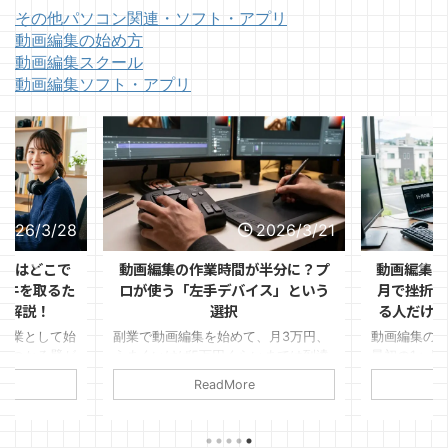
その他パソコン関連・ソフト・アプリ
動画編集の始め方
動画編集スクール
動画編集ソフト・アプリ
2026/3/28
2026/3/21
ントはどこで
動画編集の作業時間が半分に？プ
動画編集の
1件を取るた
ロが使う「左手デバイス」という
月で挫折す
を解説！
選択
る人だけが
副業として始
副業で動画編集を始めて、月3万円、
動画編集の
ぶつかる壁が
うまくいけば5万円くらいまでは到達
最初の1ヶ月
見つけるか」
できた。 けれど、そこから先がなか
ます。 「思
ReadMore
ルはある程度
なか伸びない。
件が取れな
リオも作っ
変」など理
ればいいのか
いるのは、