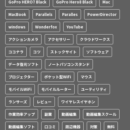
GoPro HERO7 Black
GoPro Hero8 Black
Mac
MacBook
Parallels
Paralles
PowerDirector
windows
Wonderfox
YouTube
アクションカメラ
アクセサリー
クラウドワークス
ココナラ
コツ
ストックサイト
ソフトウェア
データ復元ソフト
ノートパソコンスタンド
プロジェクター
ポケット型WiFi
マウス
モバイルWiFi
モバイルルーター
ユーティリティ
ランサーズ
レビュー
ワイヤレスイヤホン
作業効率アップ
副業
動画編集
動画編集スクール
動画編集ソフト
口コミ
周辺機器
対策
無料