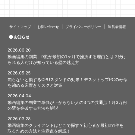
ミングで心
す。 僕自身
当初、最初
いないんじ
あります。 
サイトマップ
お問い合わせ
プライバシーポリシー
運営者情報
と、あの時
かが、今に
お知らせ
ったと感じて
編集の副業で
2026.06.20
...
動画編集の副業、9割が最初の1ヶ月で挫折する理由とは？続け
られる人だけが知っている壁の越え方
2026.05.25
知らないと損するCPUスタンドの効果！デスクトップPCの寿命
を縮める床置きリスクと対策
2026.04.04
動画編集の副業で単価が上がらない人の3つの共通点！月3万円
の壁を突破する方法を解説
2026.03.28
動画編集のクライアントはどこで探す？初心者が最初の1件を
取るための方法と注意点を解説！