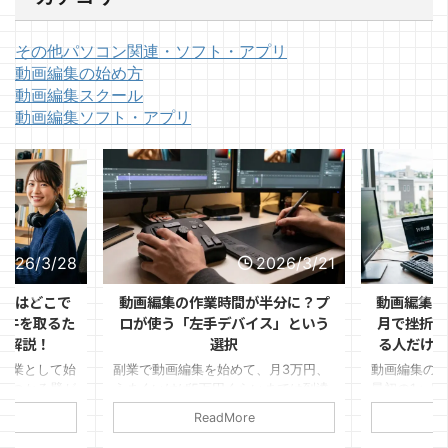
その他パソコン関連・ソフト・アプリ
動画編集の始め方
動画編集スクール
動画編集ソフト・アプリ
2026/3/28
2026/3/21
ントはどこで
動画編集の作業時間が半分に？プ
動画編集の
1件を取るた
ロが使う「左手デバイス」という
月で挫折す
を解説！
選択
る人だけが
副業として始
副業で動画編集を始めて、月3万円、
動画編集の
ぶつかる壁が
うまくいけば5万円くらいまでは到達
最初の1ヶ月
見つけるか」
できた。 けれど、そこから先がなか
ます。 「思
ReadMore
ルはある程度
なか伸びない。
件が取れな
リオも作っ
変」など理