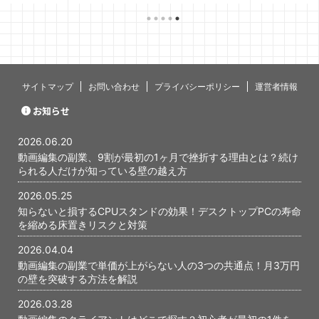
ればいいのか
いるのは、
ミングで心
す。 僕自身
当初、最初
いないんじ
あります。 
サイトマップ
お問い合わせ
プライバシーポリシー
運営者情報
と、あの時
かが、今に
お知らせ
ったと感じて
編集の副業で
2026.06.20
...
動画編集の副業、9割が最初の1ヶ月で挫折する理由とは？続け
られる人だけが知っている壁の越え方
2026.05.25
知らないと損するCPUスタンドの効果！デスクトップPCの寿命
を縮める床置きリスクと対策
2026.04.04
動画編集の副業で単価が上がらない人の3つの共通点！月3万円
の壁を突破する方法を解説
2026.03.28