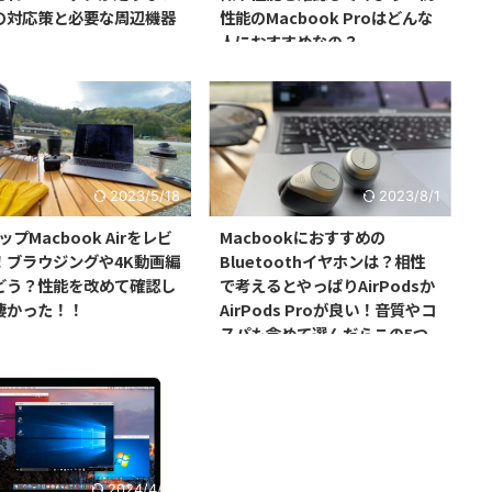
の対応策と必要な周辺機器
性能のMacbook Proはどんな
人におすすめなの？
2023/5/18
2023/8/1
ップMacbook Airをレビ
Macbookにおすすめの
！ブラウジングや4K動画編
Bluetoothイヤホンは？相性
どう？性能を改めて確認し
で考えるとやっぱりAirPodsか
凄かった！！
AirPods Proが良い！音質やコ
スパも含めて選んだらこの5つ
の商品がおすすめ！
2024/4/20