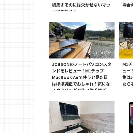
編集するのには欠かせないマウ
場合
スはこれ？！
2023/7/28
JOBSONのノートパソコンスタ
M1チ
ンドをレビュー！M1チップ
ュー
MacBook Airで使うと見た目
集は
はほぼ純正でおしゃれ！気にな
たら
るタイピングと使い勝手はど
う？
2023/7/28