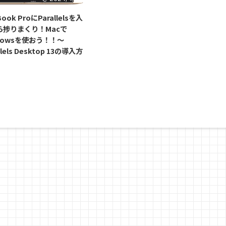
ook ProにParallelsを入
ら捗りまくり！Macで
dowsを使おう！！～
llels Desktop 13の導入方