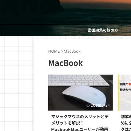
動画編集の始め方
HOME
>
MacBook
MacBook
2025/5/24
マジックマウスのメリットとデ
副業
メリットを解説！
めに必
MacbookMacユーザーが動画
クは