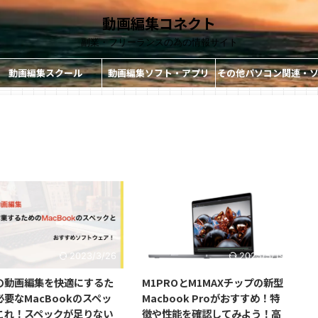
動画編集コネクト
副業・フリーランスの為の情報サイト
動画編集スクール
動画編集ソフト・アプリ
その他パソコン関連・
ト・アプリ
2023/3/26
2025/5/19
の動画編集を快適にするた
M1PROとM1MAXチップの新型
要なMacBookのスペッ
Macbook Proがおすすめ！特
これ！スペックが足りない
徴や性能を確認してみよう！高