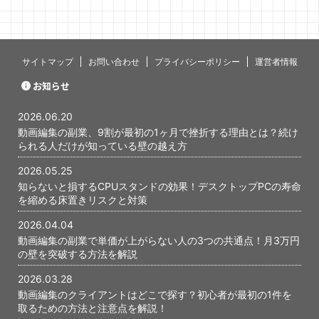
ミングで心
す。 僕自身
当初、最初
いないんじ
あります。 
サイトマップ
お問い合わせ
プライバシーポリシー
運営者情報
と、あの時
かが、今に
お知らせ
ったと感じて
編集の副業で
2026.06.20
...
動画編集の副業、9割が最初の1ヶ月で挫折する理由とは？続け
られる人だけが知っている壁の越え方
2026.05.25
知らないと損するCPUスタンドの効果！デスクトップPCの寿命
を縮める床置きリスクと対策
2026.04.04
動画編集の副業で単価が上がらない人の3つの共通点！月3万円
の壁を突破する方法を解説
2026.03.28
動画編集のクライアントはどこで探す？初心者が最初の1件を
取るための方法と注意点を解説！