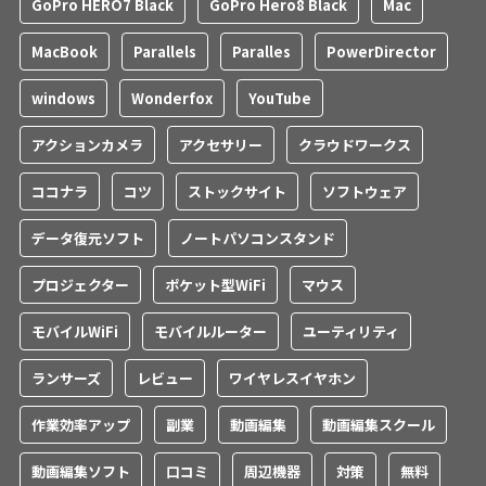
GoPro HERO7 Black
GoPro Hero8 Black
Mac
MacBook
Parallels
Paralles
PowerDirector
windows
Wonderfox
YouTube
アクションカメラ
アクセサリー
クラウドワークス
ココナラ
コツ
ストックサイト
ソフトウェア
データ復元ソフト
ノートパソコンスタンド
プロジェクター
ポケット型WiFi
マウス
モバイルWiFi
モバイルルーター
ユーティリティ
ランサーズ
レビュー
ワイヤレスイヤホン
作業効率アップ
副業
動画編集
動画編集スクール
動画編集ソフト
口コミ
周辺機器
対策
無料