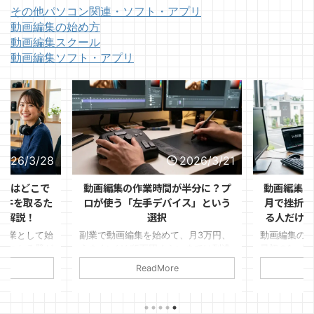
その他パソコン関連・ソフト・アプリ
動画編集の始め方
動画編集スクール
動画編集ソフト・アプリ
2026/3/28
2026/3/21
ントはどこで
動画編集の作業時間が半分に？プ
動画編集の
1件を取るた
ロが使う「左手デバイス」という
月で挫折す
を解説！
選択
る人だけが
副業として始
副業で動画編集を始めて、月3万円、
動画編集の
ぶつかる壁が
うまくいけば5万円くらいまでは到達
最初の1ヶ月
見つけるか」
できた。 けれど、そこから先がなか
ます。 「思
ReadMore
ルはある程度
なか伸びない。
件が取れな
リオも作っ
変」など理
ればいいのか
いるのは、