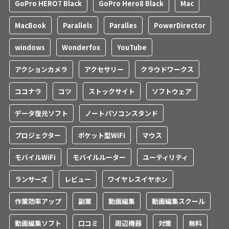
GoPro HERO7 Black
GoPro Hero8 Black
Mac
MacBook
Parallels
Paralles
PowerDirector
windows
Wonderfox
YouTube
アクションカメラ
アクセサリー
クラウドワークス
ココナラ
コツ
ストックサイト
ソフトウェア
データ復元ソフト
ノートパソコンスタンド
プロジェクター
ポケット型WiFi
マウス
モバイルWiFi
モバイルルーター
ユーティリティ
ランサーズ
レビュー
ワイヤレスイヤホン
作業効率アップ
副業
動画編集
動画編集スクール
動画編集ソフト
口コミ
周辺機器
対策
無料