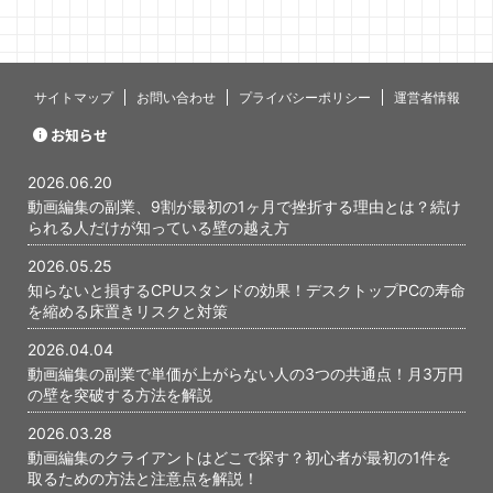
ミングで心
す。 僕自身
当初、最初
いないんじ
あります。 
サイトマップ
お問い合わせ
プライバシーポリシー
運営者情報
と、あの時
かが、今に
お知らせ
ったと感じて
編集の副業で
2026.06.20
...
動画編集の副業、9割が最初の1ヶ月で挫折する理由とは？続け
られる人だけが知っている壁の越え方
2026.05.25
知らないと損するCPUスタンドの効果！デスクトップPCの寿命
を縮める床置きリスクと対策
2026.04.04
動画編集の副業で単価が上がらない人の3つの共通点！月3万円
の壁を突破する方法を解説
2026.03.28
動画編集のクライアントはどこで探す？初心者が最初の1件を
取るための方法と注意点を解説！