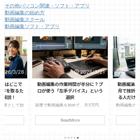
その他パソコン関連・ソフト・アプリ
動画編集の始め方
動画編集スクール
動画編集ソフト・アプリ
2026/3/28
2026/3/21
ントはどこで
動画編集の作業時間が半分に？プ
動画編集の
1件を取るた
ロが使う「左手デバイス」という
月で挫折す
を解説！
選択
る人だけが
副業として始
副業で動画編集を始めて、月3万円、
動画編集の
ぶつかる壁が
うまくいけば5万円くらいまでは到達
最初の1ヶ月
見つけるか」
できた。 けれど、そこから先がなか
ます。 「思
ReadMore
ルはある程度
なか伸びない。
件が取れな
リオも作っ
変」など理
ればいいのか
いるのは、