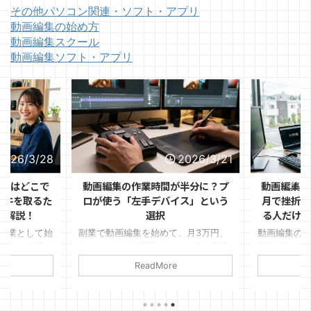
その他パソコン関連・ソフト・アプリ
動画編集の始め方
動画編集スクール
動画編集ソフト・アプリ
2026/3/28
2026/3/21
ントはどこで
動画編集の作業時間が半分に？プ
動画編集の
1件を取るた
ロが使う「左手デバイス」という
月で挫折す
を解説！
選択
る人だけが
副業として始
副業で動画編集を始めて、月3万円、
動画編集の
ぶつかる壁が
うまくいけば5万円くらいまでは到達
最初の1ヶ月
見つけるか」
できた。 けれど、そこから先がなか
ます。 「思
ReadMore
ルはある程度
なか伸びない。
件が取れな
リオも作っ
変」など理
ればいいのか
いるのは、