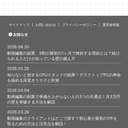
ミングで心
す。 僕自身
当初、最初
いないんじ
あります。 
サイトマップ
お問い合わせ
プライバシーポリシー
運営者情報
と、あの時
かが、今に
お知らせ
ったと感じて
編集の副業で
2026.06.20
...
動画編集の副業、9割が最初の1ヶ月で挫折する理由とは？続け
られる人だけが知っている壁の越え方
2026.05.25
知らないと損するCPUスタンドの効果！デスクトップPCの寿命
を縮める床置きリスクと対策
2026.04.04
動画編集の副業で単価が上がらない人の3つの共通点！月3万円
の壁を突破する方法を解説
2026.03.28
動画編集のクライアントはどこで探す？初心者が最初の1件を
取るための方法と注意点を解説！