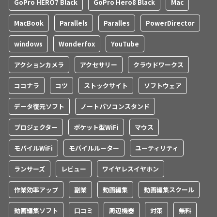
GoPro HERO7 Black
GoPro Hero8 Black
Mac
MacBook
Parallels
Paralles
PowerDirector
windows
Wonderfox
YouTube
アクションカメラ
アクセサリー
クラウドワークス
ココナラ
コツ
ストックサイト
ソフトウェア
データ復元ソフト
ノートパソコンスタンド
プロジェクター
ポケット型WiFi
マウス
モバイルWiFi
モバイルルーター
ユーティリティ
ランサーズ
レビュー
ワイヤレスイヤホン
作業効率アップ
副業
動画編集
動画編集スクール
動画編集ソフト
口コミ
周辺機器
対策
無料