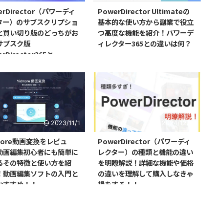
erDirector（パワーディ
PowerDirector Ultimateの
ター）のサブスクリプショ
基本的な使い方から副業で役立
と買い切り版のどっちがお
つ高度な機能を紹介！パワーデ
サブスク版
ィレクター365との違いは何？
rDirector365と
rDirector Ultimateを
比較！！
2023/11/1
2024/12/21
more動画変換をレビュ
PowerDirector（パワーディ
動画編集初心者にも簡単に
レクター）の種類と機能の違い
るその特徴と使い方を紹
を明瞭解説！詳細な機能や価格
！動画編集ソフトの入門と
の違いを理解して購入しなきゃ
おすすめ！！
損をする！！