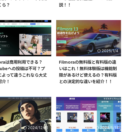
くら？
説！！
2025/1/25
2025/1/4
moraは商用利用できる？
Filmoraの無料版と有料版の違
Tubeへの投稿は不可？プ
いはこれ！無料体験版は機能制
によって違うこれなら大丈
限があるけど使えるの？有料版
紹介！
との決定的な違いを紹介！！
2024/12/21
2024/5/11