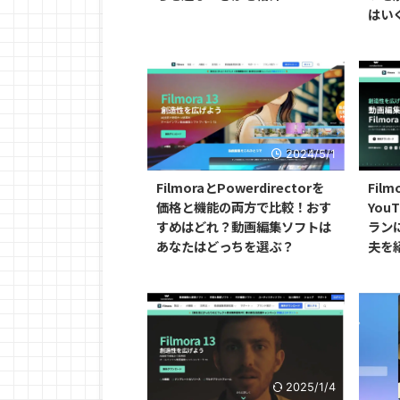
はい
2024/5/1
FilmoraとPowerdirectorを
Fil
価格と機能の両方で比較！おす
You
すめはどれ？動画編集ソフトは
ラン
あなたはどっちを選ぶ？
夫を
2025/1/4