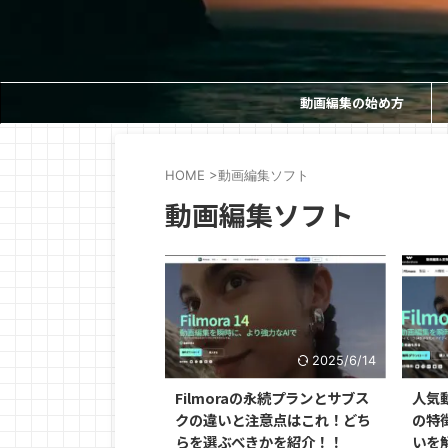
動画編集の始め方
HOME
>
動画編集ソフト
動画編集ソフト
2025/6/14
Filmoraの永続プランとサブス
人気動
クの違いと注意点はこれ！どち
の特
らを選ぶべきかを紹介！！
いを