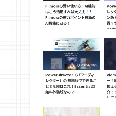
Filmoraの賢い使い方！AI機能
Pow
はこう活用すれば大丈夫！！
レク
Filmoraの魅力ポイント最新の
ン版
AI機能に迫る！
得？
Powe
Powe
徹底
2024/10/9
PowerDirector（パワーディ
Vid
レクター）の 無料版でできるこ
ー！
とと制限はこれ！Essentialは
扱え
無料体験版なの？
介！
して