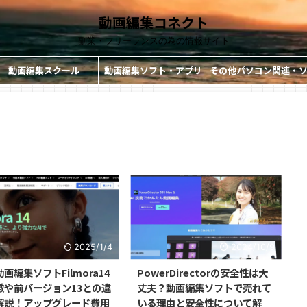
動画編集コネクト
副業・フリーランスの為の情報サイト
動画編集スクール
動画編集ソフト・アプリ
その他パソコン関連・
ト・アプリ
2025/1/4
2024/10/9
画編集ソフトFilmora14
PowerDirectorの安全性は大
徴や前バージョン13との違
丈夫？動画編集ソフトで売れて
解説！アップグレード費用
いる理由と安全性について解