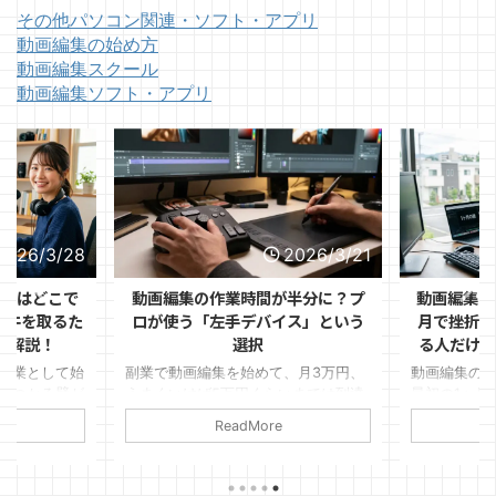
その他パソコン関連・ソフト・アプリ
動画編集の始め方
動画編集スクール
動画編集ソフト・アプリ
2026/3/28
2026/3/21
ントはどこで
動画編集の作業時間が半分に？プ
動画編集の
1件を取るた
ロが使う「左手デバイス」という
月で挫折す
を解説！
選択
る人だけが
副業として始
副業で動画編集を始めて、月3万円、
動画編集の
ぶつかる壁が
うまくいけば5万円くらいまでは到達
最初の1ヶ月
見つけるか」
できた。 けれど、そこから先がなか
ます。 「思
ReadMore
ルはある程度
なか伸びない。
件が取れな
リオも作っ
変」など理
ればいいのか
いるのは、