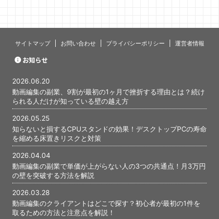
ミングで心
す。 僕自身
当初、最初
いないんじ
あります。 
サイトマップ
お問い合わせ
プライバシーポリシー
運営者情報
と、あの時
かが、今に
お知らせ
ったと感じて
編集の副業で
2026.06.20
...
動画編集の副業、9割が最初の1ヶ月で挫折する理由とは？続け
られる人だけが知っている壁の越え方
2026.05.25
知らないと損するCPUスタンドの効果！デスクトップPCの寿命
を縮める床置きリスクと対策
2026.04.04
動画編集の副業で単価が上がらない人の3つの共通点！月3万円
の壁を突破する方法を解説
2026.03.28
動画編集のクライアントはどこで探す？初心者が最初の1件を
取るための方法と注意点を解説！