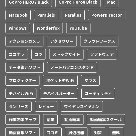
GoPro HERO7 Black
GoPro Hero8 Black
Mac
MacBook
Parallels
Paralles
PowerDirector
windows
Wonderfox
YouTube
アクションカメラ
アクセサリー
クラウドワークス
ココナラ
コツ
ストックサイト
ソフトウェア
データ復元ソフト
ノートパソコンスタンド
プロジェクター
ポケット型WiFi
マウス
モバイルWiFi
モバイルルーター
ユーティリティ
ランサーズ
レビュー
ワイヤレスイヤホン
作業効率アップ
副業
動画編集
動画編集スクール
動画編集ソフト
口コミ
周辺機器
対策
無料