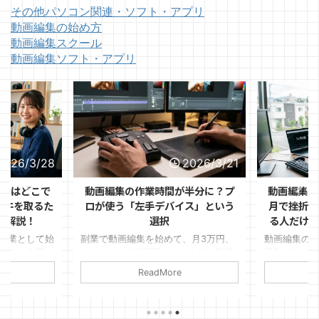
その他パソコン関連・ソフト・アプリ
動画編集の始め方
動画編集スクール
動画編集ソフト・アプリ
2026/3/28
2026/3/21
ントはどこで
動画編集の作業時間が半分に？プ
動画編集の
1件を取るた
ロが使う「左手デバイス」という
月で挫折す
を解説！
選択
る人だけが
副業として始
副業で動画編集を始めて、月3万円、
動画編集の
ぶつかる壁が
うまくいけば5万円くらいまでは到達
最初の1ヶ月
見つけるか」
できた。 けれど、そこから先がなか
ます。 「思
ReadMore
ルはある程度
なか伸びない。
件が取れな
リオも作っ
変」など理
ればいいのか
いるのは、