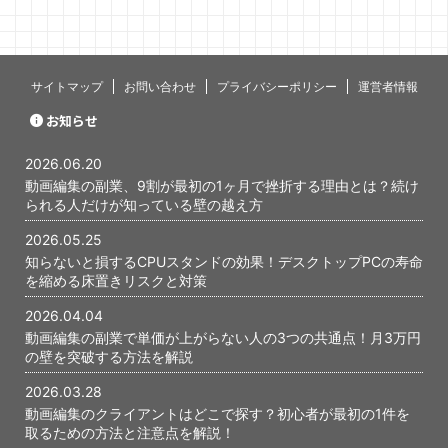
ミングで心
す。 僕自身
当初、最初
いないんじ
あります。 
サイトマップ
お問い合わせ
プライバシーポリシー
運営者情報
と、あの時
かが、今に
お知らせ
ったと感じて
編集の副業で
2026.06.20
...
動画編集の副業、9割が最初の1ヶ月で挫折する理由とは？続け
られる人だけが知っている壁の越え方
2026.05.25
知らないと損するCPUスタンドの効果！デスクトップPCの寿命
を縮める床置きリスクと対策
2026.04.04
動画編集の副業で単価が上がらない人の3つの共通点！月3万円
の壁を突破する方法を解説
2026.03.28
動画編集のクライアントはどこで探す？初心者が最初の1件を
取るための方法と注意点を解説！