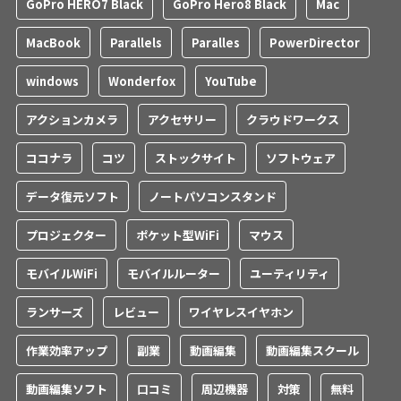
GoPro HERO7 Black
GoPro Hero8 Black
Mac
MacBook
Parallels
Paralles
PowerDirector
windows
Wonderfox
YouTube
アクションカメラ
アクセサリー
クラウドワークス
ココナラ
コツ
ストックサイト
ソフトウェア
データ復元ソフト
ノートパソコンスタンド
プロジェクター
ポケット型WiFi
マウス
モバイルWiFi
モバイルルーター
ユーティリティ
ランサーズ
レビュー
ワイヤレスイヤホン
作業効率アップ
副業
動画編集
動画編集スクール
動画編集ソフト
口コミ
周辺機器
対策
無料