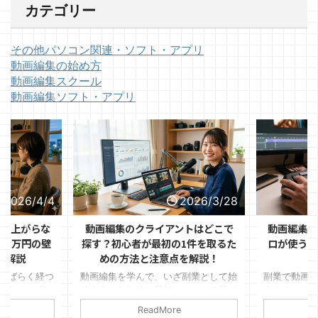
カテゴリー
その他パソコン関連・ソフト・アプリ
動画編集の始め方
動画編集スクール
動画編集ソフト・アプリ
2026/4/4
2026/3/28
価が上がらな
動画編集のクライアントはどこで
動画編集の
月3万円の壁
探す？初心者が最初の1件を取るた
ロが使う「
を解説
めの方法と注意点を解説！
しばらく経つ
動画編集を学んで、いざ副業として始
副業で動画編
らない。 最
めようとした時に最初にぶつかる壁が
うまくいけば
う」と思って
「クライアントをどこで見つけるか」
できた。 け
ReadMore
てきたけど、
という問題です。 スキルはある程度
なか伸びな