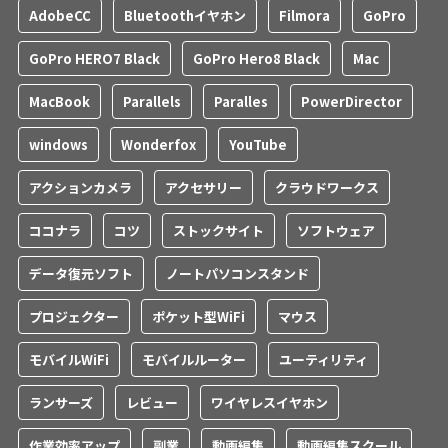
AdobeCC
Bluetoothイヤホン
Filmora
GoPro
GoPro HERO7 Black
GoPro Hero8 Black
Mac
MacBook
Parallels
Paralles
PowerDirector
windows
Wonderfox
YouTube
アクションカメラ
アクセサリー
クラウドワークス
ココナラ
コツ
ストックサイト
ソフトウェア
データ復元ソフト
ノートパソコンスタンド
プロジェクター
ポケット型WiFi
マウス
モバイルWiFi
モバイルルーター
ユーティリティ
ランサーズ
レビュー
ワイヤレスイヤホン
作業効率アップ
副業
動画編集
動画編集スクール