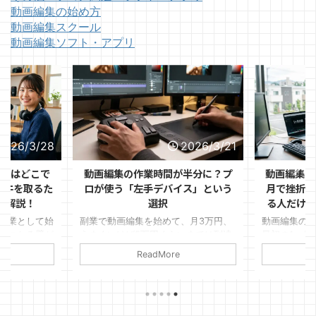
動画編集の始め方
動画編集スクール
動画編集ソフト・アプリ
2026/3/28
2026/3/21
ントはどこで
動画編集の作業時間が半分に？プ
動画編集の
1件を取るた
ロが使う「左手デバイス」という
月で挫折す
を解説！
選択
る人だけが
副業として始
副業で動画編集を始めて、月3万円、
動画編集の
ぶつかる壁が
うまくいけば5万円くらいまでは到達
最初の1ヶ月
見つけるか」
できた。 けれど、そこから先がなか
ます。 「思
ReadMore
ルはある程度
なか伸びない。
件が取れな
リオも作っ
変」など理
ればいいのか
いるのは、
ミングで心
す。 僕自身