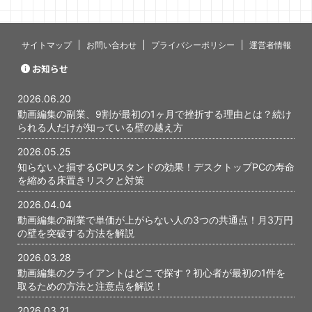
当初、最初
いないんじ
あります。 
サイトマップ
お問い合わせ
プライバシーポリシー
運営者情報
と、あの時
かが、今に
お知らせ
ったと感じて
編集の副業で
2026.06.20
...
動画編集の副業、9割が最初の1ヶ月で挫折する理由とは？続け
られる人だけが知っている壁の越え方
2026.05.25
知らないと損するCPUスタンドの効果！デスクトップPCの寿命
を縮める床置きリスクと対策
2026.04.04
動画編集の副業で単価が上がらない人の3つの共通点！月3万円
の壁を突破する方法を解説
2026.03.28
動画編集のクライアントはどこで探す？初心者が最初の1件を
取るための方法と注意点を解説！
2026.03.21