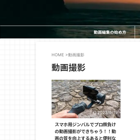
動画編集の始め方
HOME
>
動画撮影
動画撮影
2023/9/19
スマホ用ジンバルでプロ顔負け
の動画撮影ができちゃう！！動
画の質を向上するあると便利な