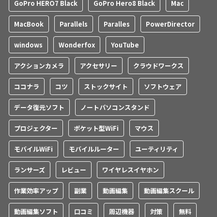
GoPro HERO7 Black
GoPro Hero8 Black
Mac
MacBook
Parallels
Paralles
PowerDirector
windows
Wonderfox
YouTube
アクションカメラ
アクセサリー
クラウドワークス
ココナラ
コツ
ストックサイト
ソフトウェア
データ復元ソフト
ノートパソコンスタンド
プロジェクター
ポケット型WiFi
マウス
モバイルWiFi
モバイルルーター
ユーティリティ
ランサーズ
レビュー
ワイヤレスイヤホン
作業効率アップ
副業
動画編集
動画編集スクール
動画編集ソフト
口コミ
周辺機器
対策
無料