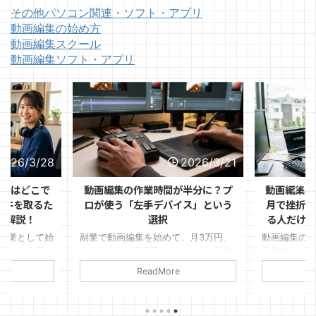
その他パソコン関連・ソフト・アプリ
動画編集の始め方
動画編集スクール
動画編集ソフト・アプリ
2026/3/28
2026/3/21
ントはどこで
動画編集の作業時間が半分に？プ
動画編集の
1件を取るた
ロが使う「左手デバイス」という
月で挫折す
を解説！
選択
る人だけが
副業として始
副業で動画編集を始めて、月3万円、
動画編集の
ぶつかる壁が
うまくいけば5万円くらいまでは到達
最初の1ヶ月
見つけるか」
できた。 けれど、そこから先がなか
ます。 「思
ReadMore
ルはある程度
なか伸びない。
件が取れな
リオも作っ
変」など理
ればいいのか
いるのは、