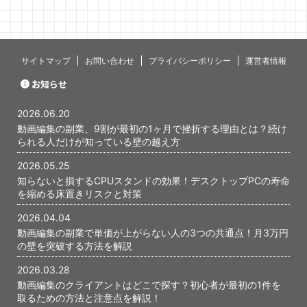
ミングで心
す。 僕自身
当初、最初
いないんじ
あります。 
サイトマップ
お問い合わせ
プライバシーポリシー
運営者情報
と、あの時
かが、今に
お知らせ
ったと感じて
編集の副業で
2026.06.20
...
動画編集の副業、9割が最初の1ヶ月で挫折する理由とは？続け
られる人だけが知っている壁の越え方
2026.05.25
知らないと損するCPUスタンドの効果！デスクトップPCの寿命
を縮める床置きリスクと対策
2026.04.04
動画編集の副業で単価が上がらない人の3つの共通点！月3万円
の壁を突破する方法を解説
2026.03.28
動画編集のクライアントはどこで探す？初心者が最初の1件を
取るための方法と注意点を解説！