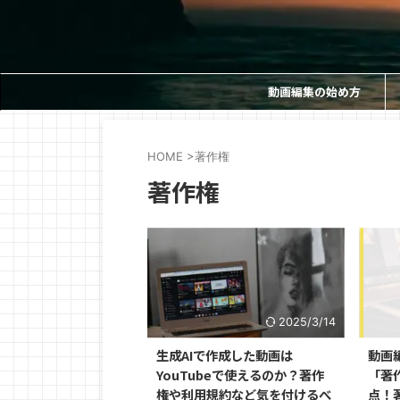
動画編集の始め方
HOME
>
著作権
著作権
2025/3/14
生成AIで作成した動画は
動画
YouTubeで使えるのか？著作
「著
権や利用規約など気を付けるべ
点！