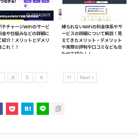
2024/10/5
2024/10/5
ポチチャージWiFiのサービ
縛られないWiFiの料金体系やサ
料金や仕組みなどの詳細に
ービスの詳細について解説！見
て紹介！メリットとデメリ
えてきたメリット・デメリット
はこれ！！
や実際の評判や口コミなども合
わせて紹介！！
3
4
5
6
…
11
Next »