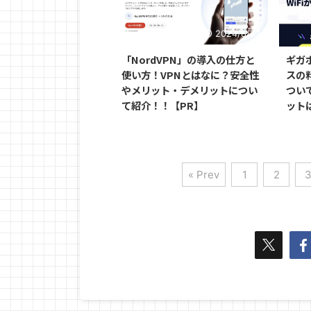
2024/8/22
「NordVPN」の導入の仕方と
ギガ
使い方！VPNとはなに？安全性
スの
やメリット・デメリットについ
つい
て紹介！！【PR】
ット
« Prev
1
2