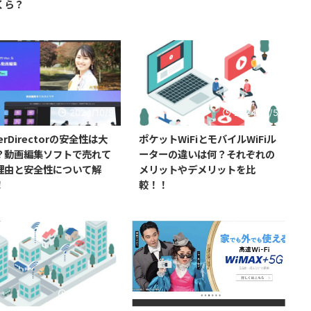
くら？
2024/10/9
2024/10/5
erDirectorの安全性は大
ポケットWiFiとモバイルWiFiル
？動画編集ソフトで売れて
ーターの違いは何？それぞれの
理由と安全性について解
メリットやデメリットを比
！
較！！
2024/9/16
2024/9/16