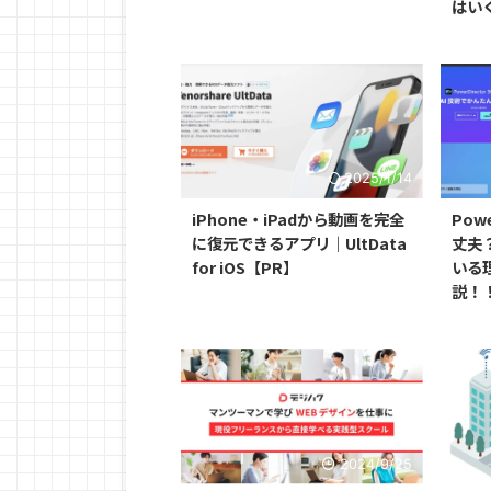
はい
2025/1/14
iPhone・iPadから動画を完全
Pow
に復元できるアプリ｜UltData
丈夫
for iOS【PR】
いる
説！
2024/9/25