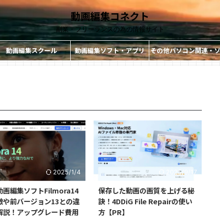
動画編集コネクト
副業・フリーランスの為の情報サイト
動画編集スクール
動画編集ソフト・アプリ
その他パソコン関連・
ト・アプリ
2025/1/4
2025/9/17
画編集ソフトFilmora14
保存した動画の画質を上げる秘
徴や前バージョン13との違
訣！4DDiG File Repairの使い
解説！アップグレード費用
方【PR】