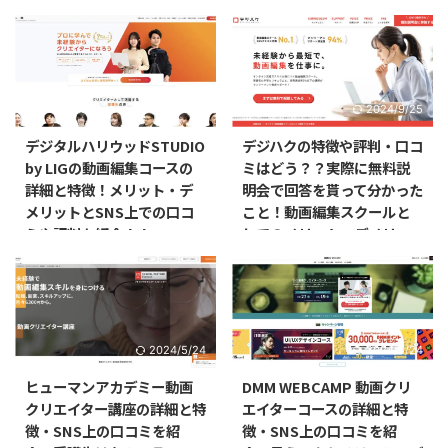
ル！！
ミ・満足度はどうなってる？
2023最新情報
2023/4/14
2024/9/25
デジタルハリウッドSTUDIO
デジハクの特徴や評判・口コ
by LIGの動画編集コースの
ミはどう？？実際に無料説
詳細と特徴！メリット・デ
明会で回答を貰って分かった
メリットとSNS上での口コ
こと！動画編集スクールと
ミや評判も紹介！！
してのメリット・デメリッ
トも紹介！！
2024/5/24
2024/5/24
ヒューマンアカデミー動画
DMM WEBCAMP 動画クリ
クリエイター講座の詳細と特
エイターコースの詳細と特
徴・SNS上の口コミを紹
徴・SNS上の口コミを紹