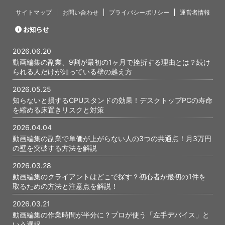
あります。 しかし
サイトマップ
お問い合わせ
プライバシーポリシー
運営者情報
と、あの時期を乗
かが、今につなが
お知らせ
ったと感じています
編集の副業で挫折し
2026.06.20
...
動画編集の副業、9割が最初の1ヶ月で挫折する理由とは？続け
られる人だけが知っている壁の越え方
2026.05.25
知らないと損するCPUスタンドの効果！デスクトップPCの寿命
を縮める床置きリスクと対策
2026.04.04
動画編集の副業で単価が上がらない人の3つの共通点！月3万円
の壁を突破する方法を解説
2026.03.28
動画編集のクライアントはどこで探す？初心者が最初の1件を
取るための方法と注意点を解説！
2026.03.21
動画編集の作業時間が半分に？プロが使う「左手デバイス」と
いう選択