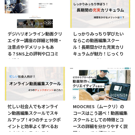
2024/4/1
2024/4/1
デジハリオンライン動画クリ
しっかりみっちり学びたい
エイター講座の詳細と特徴・
ならこの動画編集スクー
注意点やデメリットもあ
ル！長期間かけた充実カリ
る？SNS上の評判や口コミ
キュラムが魅力！じっくり
も紹介！！
スキルアップするメリット
とは？
2023/4/7
2024/5/24
忙しい社会人でもオンライ
MOOCRES（ムークリ）の
ン動画編集スクールでスキ
コースはこう選べ！動画編集
ルアップ！4つのチェックポ
スクールとしての特徴とコ
イントと効率よく学べるお
ースの詳細を分かりやすく説
すすめオンラインスクー
明！SNSでの評価や口コ