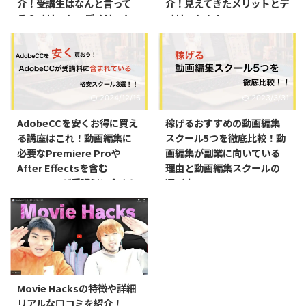
介！受講生はなんと言って
介！見えてきたメリットとデ
る？メリット・デメリット
メリット！！
も紹介！！
2024/12/16
2023/3/31
AdobeCCを安くお得に買え
稼げるおすすめの動画編集
る講座はこれ！動画編集に
スクール5つを徹底比較！動
必要なPremiere Proや
画編集が副業に向いている
After Effectsを含む
理由と動画編集スクールの
AdobeCCが受講料に含まれ
選び方！！
ているスクール3選！！
2024/5/24
Movie Hacksの特徴や詳細
リアルな口コミを紹介！