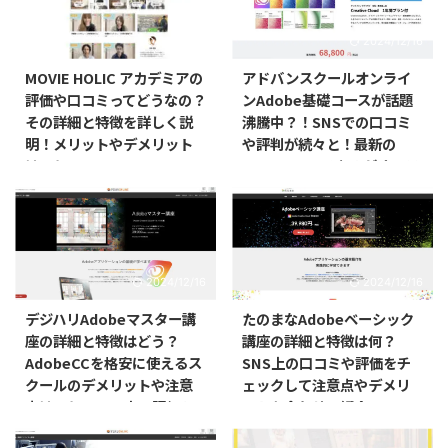
2024/4/1
2024/12/16
MOVIE HOLIC アカデミアの
アドバンスクールオンライ
評価や口コミってどうなの？
ンAdobe基礎コースが話題
その詳細と特徴を詳しく説
沸騰中？！SNSでの口コミ
明！メリットやデメリット
や評判が続々と！最新の
はこれ！！
AdobeCCのスキルがオンラ
インで身につく！メリット
とデメリットを紹介！！
2024/12/16
2024/12/16
デジハリAdobeマスター講
たのまなAdobeベーシック
座の詳細と特徴はどう？
講座の詳細と特徴は何？
AdobeCCを格安に使えるス
SNS上の口コミや評価をチ
クールのデメリットや注意
ェックして注意点やデメリ
点はこれ！SNS上の評価と
ットも合わせて紹介！！
口コミも紹介！！