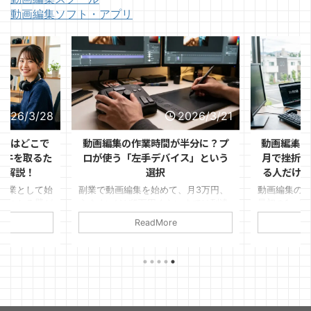
動画編集ソフト・アプリ
/3/28
2026/3/21
どこで
動画編集の作業時間が半分に？プ
動画編集の副業、
取るた
ロが使う「左手デバイス」という
月で挫折する理
！
選択
る人だけが知っ
して始
副業で動画編集を始めて、月3万円、
動画編集の副業を
る壁が
うまくいけば5万円くらいまでは到達
最初の1ヶ月以内に
るか」
できた。 けれど、そこから先がなか
ます。 「思ったよ
ReadMore
Read
る程度
なか伸びない。
件が取れない」「
作っ
変」など理由は様
いのか
いるのは、最初の
ミングで心が折れ
す。 僕自身もこの
当初、最初の数週
いないんじゃない