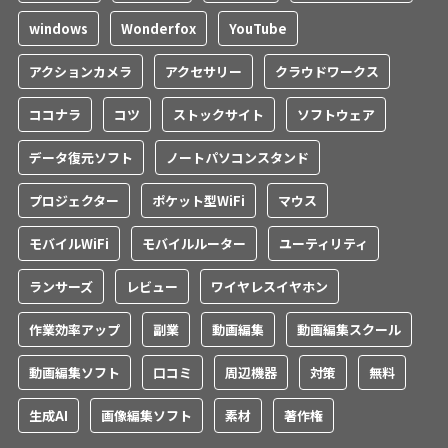
windows
Wonderfox
YouTube
アクションカメラ
アクセサリー
クラウドワークス
ココナラ
コツ
ストックサイト
ソフトウェア
データ復元ソフト
ノートパソコンスタンド
プロジェクター
ポケット型WiFi
マウス
モバイルWiFi
モバイルルーター
ユーティリティ
ランサーズ
レビュー
ワイヤレスイヤホン
作業効率アップ
副業
動画編集
動画編集スクール
動画編集ソフト
口コミ
周辺機器
対策
無料
生成AI
画像編集ソフト
素材
著作権